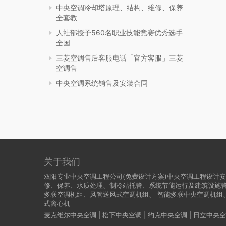
中央空调冷却塔原理、结构、维修、保养
全套教
人社部授予560名职业技能竞赛优秀选手
全国
三菱空调售后客服电话「官方客服」三菱
空调售
中央空调系统销售及安装合同
关于我们
双阳专业中央空调工程公司(免费设计方案)中央空调工程设计
修、保养、水质处理、制冷站托管、系统节能运行及建筑设施
多联空调机组、风管送风式空调机组、 智能多联中央空调机组
式离心机
麦克维尔中央空调
|
松下中央空调
|
约克中央空调
|
日立中央空