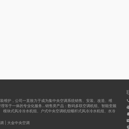
安装维护，公司一直致力于成为集中央空调系统销售、安装、改造、维
管理等于一体的专业化服务…销售类产品：数码多联空调机组、智能变频
、 模块式风冷冷水机组、户式中央空调机组螺杆式风冷冷水机组、水冷
调
|
大金中央空调