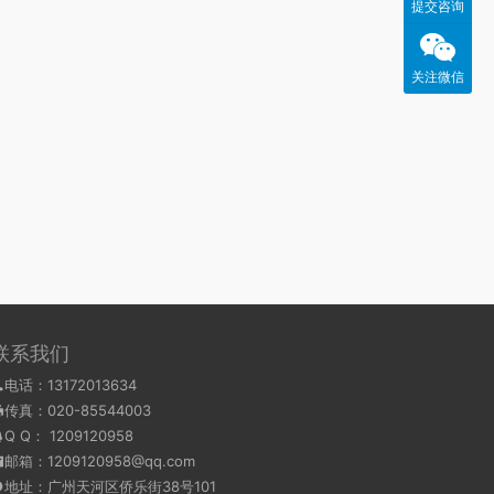
提交咨询
关注微信
联系我们
电话：13172013634
传真：020-85544003
Q Q：
1209120958
邮箱：1209120958@qq.com
地址：广州天河区侨乐街38号101