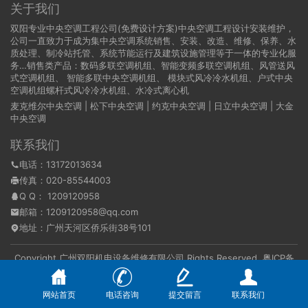
关于我们
双阳专业中央空调工程公司(免费设计方案)中央空调工程设计安装维护，
公司一直致力于成为集中央空调系统销售、安装、改造、维修、保养、水
质处理、制冷站托管、系统节能运行及建筑设施管理等于一体的专业化服
务…销售类产品：数码多联空调机组、智能变频多联空调机组、风管送风
式空调机组、 智能多联中央空调机组、 模块式风冷冷水机组、户式中央
空调机组螺杆式风冷冷水机组、水冷式离心机
麦克维尔中央空调
|
松下中央空调
|
约克中央空调
|
日立中央空调
|
大金
中央空调
联系我们
电话：13172013634
传真：020-85544003
Q Q：
1209120958
邮箱：1209120958@qq.com
地址：广州天河区侨乐街38号101
Copyright 广州双阳机电设备维修有限公司 Rights Reserved.
粤ICP备
16095869号
本站资源均来自互联网，仅供学习与参考，请勿用于商业和其他非法用
途。如果侵犯了您的权益请与我们联系，我们将在24小时内删除。
网站首页
电话咨询
提交留言
联系我们