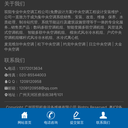
关于我们
双阳专业中央空调工程公司(免费设计方案)中央空调工程设计安装维护，
公司一直致力于成为集中央空调系统销售、安装、改造、维修、保养、水
质处理、制冷站托管、系统节能运行及建筑设施管理等于一体的专业化服
务…销售类产品：数码多联空调机组、智能变频多联空调机组、风管送风
式空调机组、 智能多联中央空调机组、 模块式风冷冷水机组、户式中央
空调机组螺杆式风冷冷水机组、水冷式离心机
麦克维尔中央空调
|
松下中央空调
|
约克中央空调
|
日立中央空调
|
大金
中央空调
联系我们
电话：13172013634
传真：020-85544003
Q Q：
1209120958
邮箱：1209120958@qq.com
地址：广州天河区侨乐街38号101
Copyright 广州双阳机电设备维修有限公司 Rights Reserved.
粤ICP备
16095869号
本站资源均来自互联网，仅供学习与参考，请勿用于商业和其他非法用
途。如果侵犯了您的权益请与我们联系，我们将在24小时内删除。
网站首页
电话咨询
提交留言
联系我们