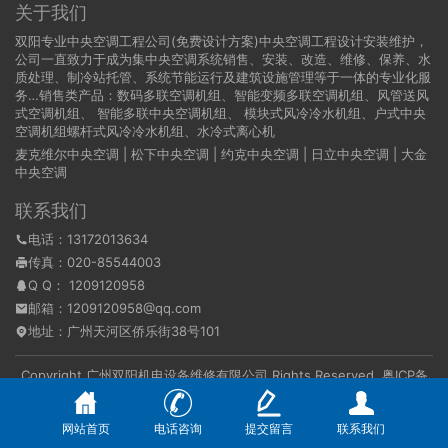
关于我们
双阳专业中央空调工程公司(免费设计方案)中央空调工程设计安装维护，
公司一直致力于成为集中央空调系统销售、安装、改造、维修、保养、水
质处理、制冷站托管、系统节能运行及建筑设施管理等于一体的专业化服
务…销售类产品：数码多联空调机组、智能变频多联空调机组、风管送风
式空调机组、 智能多联中央空调机组、 模块式风冷冷水机组、户式中央
空调机组螺杆式风冷冷水机组、水冷式离心机
麦克维尔中央空调
|
松下中央空调
|
约克中央空调
|
日立中央空调
|
大金
中央空调
联系我们
电话：13172013634
传真：020-85544003
Q Q：
1209120958
邮箱：1209120958@qq.com
地址：广州天河区侨乐街38号101
Copyright 广州双阳机电设备维修有限公司 Rights Reserved.
粤ICP备
16095869号
本站资源均来自互联网，仅供学习与参考，请勿用于商业和其他非法用
途。如果侵犯了您的权益请与我们联系，我们将在24小时内删除。
网站首页
电话咨询
提交留言
联系我们