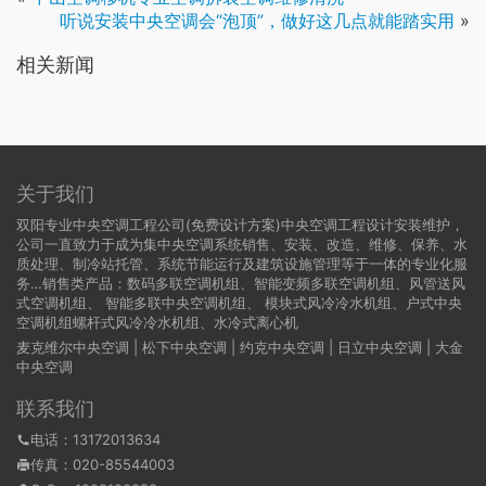
听说安装中央空调会“泡顶”，做好这几点就能踏实用
»
相关新闻
关于我们
双阳专业中央空调工程公司(免费设计方案)中央空调工程设计安装维护，
公司一直致力于成为集中央空调系统销售、安装、改造、维修、保养、水
质处理、制冷站托管、系统节能运行及建筑设施管理等于一体的专业化服
务…销售类产品：数码多联空调机组、智能变频多联空调机组、风管送风
式空调机组、 智能多联中央空调机组、 模块式风冷冷水机组、户式中央
空调机组螺杆式风冷冷水机组、水冷式离心机
麦克维尔中央空调
|
松下中央空调
|
约克中央空调
|
日立中央空调
|
大金
中央空调
联系我们
电话：13172013634
传真：020-85544003