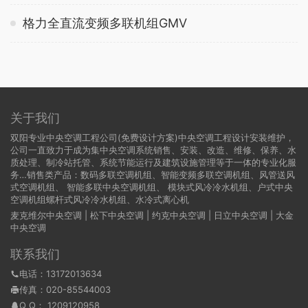
格力全直流变频多联机组GMV
关于我们
双阳专业中央空调工程公司(免费设计方案)中央空调工程设计安装维护，
公司一直致力于成为集中央空调系统销售、安装、改造、维修、保养、水
质处理、制冷站托管、系统节能运行及建筑设施管理等于一体的专业化服
务…销售类产品：数码多联空调机组、智能变频多联空调机组、风管送风
式空调机组、 智能多联中央空调机组、 模块式风冷冷水机组、户式中央
空调机组螺杆式风冷冷水机组、水冷式离心机
麦克维尔中央空调
|
松下中央空调
|
约克中央空调
|
日立中央空调
|
大金
中央空调
联系我们
电话：13172013634
传真：020-85544003
Q Q：
1209120958