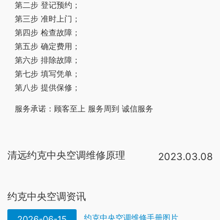
第二步 登记预约；
第三步 准时上门；
第四步 检查故障；
第五步 确定费用；
第六步 排除故障；
第七步 填写凭单；
第八步 提供保修；
服务承诺：顾客至上 服务周到 诚信服务
清远约克中央空调维修原理
2023.03.08
1、电压的原因：电压不够的原因很多这里就不多说了，如果空调不能开机，就要检查外机电源是不是有电或者电压是不是达到额定电压。如果不是电压低的原因就请检查室内、外机连接是否接对，导线是否老化，室内机主板接线是否正。约克中央空调维修在检修制冷系统时，焊接点的焊接操作时间太长，造成管道内容大面积氧化，氧化皮将随制冷剂循环快速流动，进入毛细管或干燥过滤器等处堵窑。另外，在维修时管路连接成焊接不当，也容易造成焊口堵塞，或连接管路。约克中央空调维修服务流程:1(电话预约)→2(上门检查)→3(制定维修方案)→4(确定维修价格)→5(开始维修)→6(维修后开保修单)→7(建立维修档案)→8(电话回访)。约克中央空调的维修站点是由约克公司官方在全国统一布置的，原因：1、内部保温破损2、机壳装配时，火焰烧损保温层3、冷风有泄漏3、室内有造成结露的条件 排除方法：1、修补保温2、重新包好保温层3、修补，消除泄漏4、消除结露条件 故障：约克中央空调风机盘管有异物吹出 原因：1、腐。约克中央空调工作步骤：1、 关闭机组冷却水阀门，放掉冷凝器中残余水。2、 附着类污垢应用专业管道清洗机配以专用管道清洗刷进
约克中央空调资讯
约克中央空调维修手册图片
2026-06-15