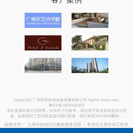
Copyright 广州双阳机电设备维修有限公司 Rights Reserved.
粤ICP备16095869号
本站资源均来自互联网，仅供学习与参考，请勿用于商业和其他非法用
途。如果侵犯了您的权益请与我们联系，我们将在24小时内删除。
链接支持：
上海向化镇日式搬家服务流程
|
奉贤区注塑件加工联系
方式
|
长沙塑料滑梯厂家
|
山体景观照明
|
直流电源220v 48v
|