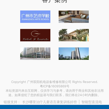
Copyright 广州双阳机电设备维修有限公司 Rights Reserved.
粤ICP备16095869号
本站资源均来自互联网，仅供学习与参考，请勿用于商业和其他非法用
途。如果侵犯了您的权益请与我们联系，我们将在24小时内删除。
链接支持：
长沙哪里治疗儿童语言康复训练好些
|
智能型直流电
源
|
海运报关公司有哪些
|
吉林喷淋玻璃钢脱硫塔规格
|
上海陆