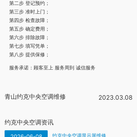
第二步 登记预约；
第三步 准时上门；
第四步 检查故障；
第五步 确定费用；
第六步 排除故障；
第七步 填写凭单；
第八步 提供保修；
服务承诺：顾客至上 服务周到 诚信服务
青山约克中央空调维修
2023.03.08
检查冷凝器铜管是否清洁，如有污垢应判断污垢种类，选择正确的中央空调清洗剂、专业的中央空调清洗公司进行约克中央空调冷凝器清洗。约克中央空调工作步骤：1、\r\n\r\n关闭机组冷却水阀门，放掉冷凝器中残余水。2、\r\n\r。排除方法：1、更换风机2、更换过滤器3、更换保温材料4、清扫内部 故障：约克中央空调风机盘管漏水 原因：1、安装不良2、接水盘倾斜3、排水口堵塞4、水管有漏水处5、冷凝水从管子上滴下6、接头处安装不良7、排气阀忘记关闭。约克中央空调维修排除方法①制冷系统出现堵塞后，应顺次仔细检杏易培的部件和部位进行清洗，如清洗不能使之通畅，则应更换被堵塞部件。②发现焊口堵塞，耍更换连接件或管道，重新焊接c确定店应拆卸被堵塞的部件 ③对制冷系统。1、电压的原因：电压不够的原因很多这里就不多说了，如果空调不能开机，就要检查外机电源是不是有电或者电压是不是达到额定电压。如果不是电压低的原因就请检查室内、外机连接是否接对，导线是否老化，室内机主板接线是否正。约克中央空调我家不启动的解决方法：一、马达损坏。风扇的马达损坏的话，我们只需要更换马达就可解决。二、电容损坏。如果是电容损坏了，联系专
约克中央空调资讯
约克中央空调显示屏维修
2026-06-08