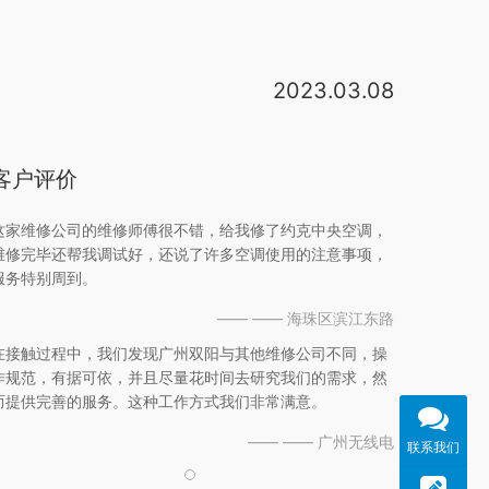
2023.03.08
约克中央空调维修服务流程:1(电话预约)→2(上门检查)→3(制定维修方案)→4(确定维修价格)→5(开始维修)→6(维修后开保修单)→7(建立维修档案)→8(电话回访)。约克中央空调的维修站点是由约克公司官方在全国统一布置的，作为美国四大水系统中央空调品牌，约克既不是价格最高的，也不是最低的，而是性价比最好的空调品牌，约克中央空调一直关注小型家庭中央空调领域，价格一直低于市场主流品牌，但质量和舒适度却一直稳居前列，随着功能性的小型家用。故障代码E2是电源故障 。约克中央空调维修排除方法①制冷系统出现堵塞后，应顺次仔细检杏易培的部件和部位进行清洗，如清洗不能使之通畅，则应更换被堵塞部件。②发现焊口堵塞，耍更换连接件或管道，重新焊接c确定店应拆卸被堵塞的部件 ③对制冷系统。约克严格按维修程序及操作规程维修，确保维修质量。严把配件质量关，杜绝假冒伪劣配件的使用。北京约克售后“662服务32340”。一、\r\n约克中央空调机组年度维修保养工作内容：水循环系统；电气系统；机组系统。二、\r\n维修保养前的准备工作：1、了解现场情况；2、准备保养工具；3、准备保养所需的备品备件。三、约克中央空
客户评价
这家维修公司的维修师傅很不错，给我修了约克中央空调，
维修完毕还帮我调试好，还说了许多空调使用的注意事项，
服务特别周到。
—— —— 海珠区滨江东路
在接触过程中，我们发现广州双阳与其他维修公司不同，操
作规范，有据可依，并且尽量花时间去研究我们的需求，然
而提供完善的服务。这种工作方式我们非常满意。
—— —— 广州无线电
联系我们