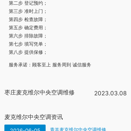
第二步 登记预约；
第三步 准时上门；
第四步 检查故障；
第五步 确定费用；
第六步 排除故障；
第七步 填写凭单；
第八步 提供保修；
服务承诺：顾客至上 服务周到 诚信服务
枣庄麦克维尔中央空调维修
2023.03.08
建议的维修方式如下：1、把损坏的板式换热器拆掉，压缩机拆下来；2、用热的高压氮气吹洗系统管路，确保管路内所有水分都蒸发干净，之后再用新冷媒冲洗；3、把压缩机内的冷冻油全部倒出来，用热高压氮气吹洗压缩机内部，之后。麦克维尔中央空调温度传感器短路或者出现短路，插件接触不良、插座脱焊等，短路的原因有阻值变小到200Ω以下，电路板有漏电的地方或元件漏电等都会造成麦克维尔中央空调不制冷，这个时候压力保护小，所以建议检查传感器是否良好。7。检查冷冻水管路、送冷风管路、风机盘管路处是否有大量的凝结水或保温层已破损，如是则应维修或更换保温层。 每月30日 动力组 全体 外委 电动机维修保养 a)用500V摇表检测电动机线圈绝缘电阻是否在0。5MΩ，以上，否则应进行干燥处理或修。中央空调检修内容：1、正常运转中的检修 1）查压缩机冷冻油的油压及油量；2）系统探漏（制冷剂），发现漏点及时处理；3）检查有无不正常的声响、震动及高温；4）检查冷凝器及冷却器的温度、压力；5）检查各种阀门是否正常。麦克维尔中央空调制冷不制冷的原因 维修方法：检查电容器，更换相同规格的电容器。关于中央空调养护的故事，格科总部之前与
麦克维尔中央空调资讯
青羊麦克维尔中央空调维修
2026-06-05