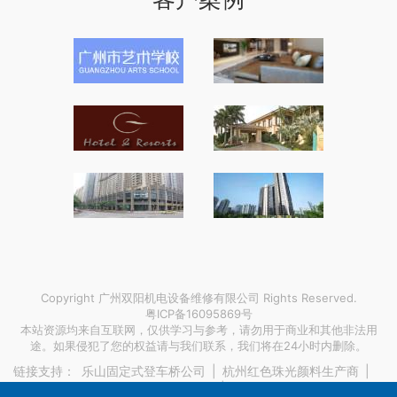
Copyright 广州双阳机电设备维修有限公司 Rights Reserved.
粤ICP备16095869号
本站资源均来自互联网，仅供学习与参考，请勿用于商业和其他非法用
途。如果侵犯了您的权益请与我们联系，我们将在24小时内删除。
链接支持：
乐山固定式登车桥公司
|
杭州红色珠光颜料生产商
|
上海搬家前后如何保持业务连续性？
|
DN200国标涂塑螺旋钢管