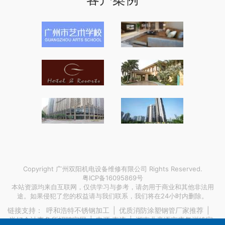
Copyright 广州双阳机电设备维修有限公司 Rights Reserved.
粤ICP备16095869号
本站资源均来自互联网，仅供学习与参考，请勿用于商业和其他非法用
途。如果侵犯了您的权益请与我们联系，我们将在24小时内删除。
链接支持：
呼和浩特不锈钢加工
|
优质消防涂塑钢管厂家推荐
|
尚好会计事务所招聘官网
|
电源 直流
|
湖南儿童语言康复训练宝