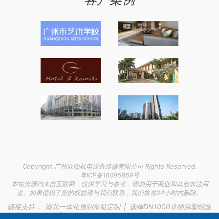
Copyright 广州双阳机电设备维修有限公司 Rights Reserved.
粤ICP备16095869号
本站资源均来自互联网，仅供学习与参考，请勿用于商业和其他非法用
途。如果侵犯了您的权益请与我们联系，我们将在24小时内删除。
链接支持：
湖北一体化预制泵站定制
|
选择DN1000承插涂塑螺旋
钢管的关键因素
|
肇庆企业展厅设计施工公司
|
利通区防火门厂家