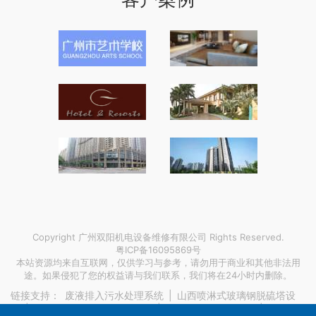
Copyright 广州双阳机电设备维修有限公司 Rights Reserved.
粤ICP备16095869号
本站资源均来自互联网，仅供学习与参考，请勿用于商业和其他非法用
途。如果侵犯了您的权益请与我们联系，我们将在24小时内删除。
链接支持：
废液排入污水处理系统
|
山西喷淋式玻璃钢脱硫塔设
备
|
湖南开利水机空调地暖优点
|
昌宁小松挖掘机维修
|
日本签