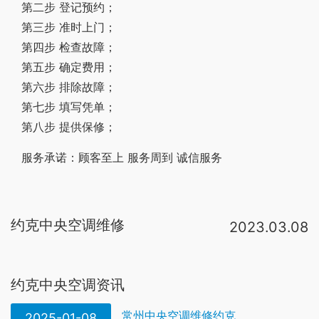
第二步 登记预约；
第三步 准时上门；
第四步 检查故障；
第五步 确定费用；
第六步 排除故障；
第七步 填写凭单；
第八步 提供保修；
服务承诺：顾客至上 服务周到 诚信服务
约克中央空调维修
2023.03.08
约克中央空调维修服务流程:1(电话预约)→2(上门检查)→3(制定维修方案)→4(确定维修价格)→5(开始维修)→6(维修后开保修单)→7(建立维修档案)→8(电话回访)。约克中央空调的维修站点是由约克公司官方在全国统一布置的，24小时客服热线：4000187131【故障报修客服热线】帮助客户查询york/约克中央空调全国统一服务热线售后服务官网丨24h维修专线，安排师傅上门提供检测维修、清洗保养 。北京约克空调维修服务中心 总部地址：北京市朝阳区朝阳路237号 总部服务热线：400-880-1951 朝阳四惠维修网点：010-63142757 望京桥东维修网点：010-56127926 北太平庄维修网点：010-83643721 六里桥南维修网点：010-56127929 重庆。约克中央空调维修对于轻微脏堵的毛细管，可用加热的方法，将毛纫管内的脏堵物烧化。 毛细管冰堵。空调器产生冰堵故障的原因及出现毛细管冰堵后的故障现象都与电冰箱相似。冰堵多发生在毛细管的出口，发生冰堵故障后，会出现。风或窗户留点缝儿，以利于空气畅通。空调温度不可调得过低。盛夏使用空调时，室内外温差不超过8℃ 为宜。
约克中央空调资讯
常州中央空调维修约克
2025-01-08