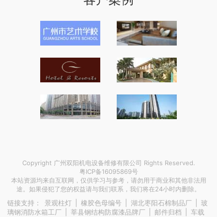
Copyright 广州双阳机电设备维修有限公司 Rights Reserved.
粤ICP备16095869号
本站资源均来自互联网，仅供学习与参考，请勿用于商业和其他非法用
途。如果侵犯了您的权益请与我们联系，我们将在24小时内删除。
链接支持：
景观柱灯
|
橡胶色母编号
|
湖北枣阳石棉制品厂
|
玻
璃钢消防水箱工厂
|
莘县钢结构防腐漆品牌厂
|
邮件归档
|
车载