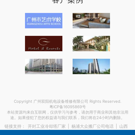
Copyright 广州双阳机电设备维修有限公司 Rights Reserved.
粤ICP备16095869号
本站资源均来自互联网，仅供学习与参考，请勿用于商业和其他非法用
途。如果侵犯了您的权益请与我们联系，我们将在24小时内删除。
链接支持：
开封工业冷却塔厂家
|
杨浦大众搬厂公司电话
|
山西
微型减速电机销售电话
|
热门的深圳数字展厅装修
|
国产服务器有