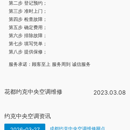
第二步 登记预约；
第三步 准时上门；
第四步 检查故障；
第五步 确定费用；
第六步 排除故障；
第七步 填写凭单；
第八步 提供保修；
服务承诺：顾客至上 服务周到 诚信服务
花都约克中央空调维修
2023.03.08
排除方法：1、更换风机2、更换过滤器3、更换保温材料4、清扫内部 故障：约克中央空调风机盘管漏水 原因：1、安装不良2、接水盘倾斜3、排水口堵塞4、水管有漏水处5、冷凝水从管子上滴下6、接头处安装不良7、排气阀忘记关闭。约克中央空调维修排除方法①制冷系统出现堵塞后，应顺次仔细检杏易培的部件和部位进行清洗，如清洗不能使之通畅，则应更换被堵塞部件。②发现焊口堵塞，耍更换连接件或管道，重新焊接c确定店应拆卸被堵塞的部件 ③对制冷系统。检查冷凝器铜管是否清洁，如有污垢应判断污垢种类，选择正确的中央空调清洗剂、专业的中央空调清洗公司进行约克中央空调冷凝器清洗。约克中央空调工作步骤：1、 关闭机组冷却水阀门，放掉冷凝器中残余水。2、 附着类污垢应。1、电压的原因：电压不够的原因很多这里就不多说了，如果空调不能开机，就要检查外机电源是不是有电或者电压是不是达到额定电压。如果不是电压低的原因就请检查室内、外机连接是否接对，导线是否老化，室内机主板接线是否正。约克中央空调维修服务电话：从苏宁购买请拨打：400-836-5365 其他渠道请拨打：400-820-6607 一、约克中央空调怎么样 约
约克中央空调资讯
成都约克中央空调维修网点
2026-03-27