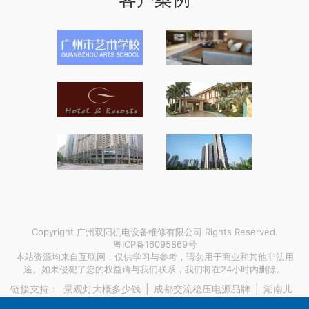
Copyright 广州双阳机电设备维修有限公司 Rights Reserved.
粤ICP备16095869号
本站资源均来自互联网，仅供学习与参考，请勿用于商业和其他非法用
途。如果侵犯了您的权益请与我们联系，我们将在24小时内删除。
链接支持：
景观灯大概多少钱
|
成都交流稳压电源品牌
|
湖南儿
童语言康复训练医保可以报销吗
|
找搬家公司收二手家具费用多少