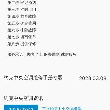
第二步 登记预约；
第三步 准时上门；
第四步 检查故障；
第五步 确定费用；
第六步 排除故障；
第七步 填写凭单；
第八步 提供保修；
服务承诺：顾客至上 服务周到 诚信服务
约克中央空调维修手册专题
2023.03.08
约克中央空调维修服务流程:1(电话预约)→2(上门检查)→3(制定维修方案)→4(确定维修价格)→5(开始维修)→6(维修后开保修单)→7(建立维修档案)→8(电话回访)。约克中央空调的维修站点是由约克公司官方在全国统一布置的，一、 约克中央空调机组年度维修保养工作内容：水循环系统；电气系统；机组系统。二、 维修保养前的准备工作：1、了解现场情况；2、准备保养工具；3、准备保养所需的备品备件。三、约克中央空调 维修保养工序：（1） 检。1、把约克中央空调温控器拨动开关拨动到ON位置，温控器开机；把开关拨动到OFF位置，温控器关机。2、把拨动开关拨动到COOL位置，温控器设定为制冷模式；把拨动开关拨动到HEAF位置，温控器设定为制热模式。3、把约克空调温控器开。约克中央空调维修排除方法①制冷系统出现堵塞后，应顺次仔细检杏易培的部件和部位进行清洗，如清洗不能使之通畅，则应更换被堵塞部件。②发现焊口堵塞，耍更换连接件或管道，重新焊接c确定店应拆卸被堵塞的部件 ③对制冷系统。排除方法：1、检查处理2、改变接线3、去除障碍物4、清洗 故障：约克中央空调风机盘管风不冷（或不热）原因：1、盘
约克中央空调资讯
三水约克中央空调维修
2025-03-12