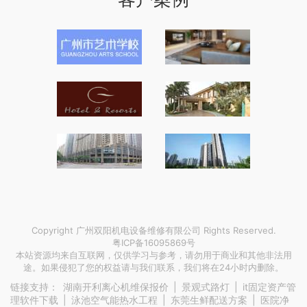
Copyright 广州双阳机电设备维修有限公司 Rights Reserved.
粤ICP备16095869号
本站资源均来自互联网，仅供学习与参考，请勿用于商业和其他非法用
途。如果侵犯了您的权益请与我们联系，我们将在24小时内删除。
链接支持：
湖南开利离心机维保报价
|
景观式路灯
|
it固定资产管
理软件下载
|
泳池空气能热水工程
|
东莞生鲜配送方案
|
医院净