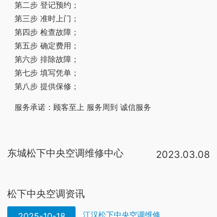
第二步 登记预约；
第三步 准时上门；
第四步 检查故障；
第五步 确定费用；
第六步 排除故障；
第七步 填写凭单；
第八步 提供保修；
服务承诺：顾客至上 服务周到 诚信服务
东城松下中央空调维修中心
2023.03.08
北京松下空调维修电话：【区号010】++【加5742】++【尾数7767】。特灵：东城区建国门内大街8号中粮广场B座1205-1206室 。6：更换压机、换向阀、冷凝器、过滤器 空调维修售后维修服务中心技术力量雄厚，拥有一支有丰富实际经验的设计、安装和维修保养的服务队伍，所有工作人员至少有从事本行业2年以上的工作经营。 拥有多年家用和商用空调专业安装，维修。在武定门 秦虹桥 公交站边上 雅居乐花园楼下 60路 47路 。-空调特约维修品牌:海尔 美的 奥克斯 三菱 松下 科龙等各大品牌 【瑞通兴业空调维修】免费热线：4001-060-183转 5257 本月一律8折优惠15年品牌空调特约维修店免上门/检修费 -承接:中央空调维修，服务品牌有美的，海尔，格力，上海松下空调空调特约维修中心电话：【021】上海【621】空调【908】维修【12】上海松下空调空调维修业务范围：空调维修，空调拆装，空调清洗消毒，空调加雪种，空调保养，旧空调回收，二手空调回收，商用中央空调、家用中央空调、。
松下客户咨询服务中心 ( 24小时电话服务 )：400-810-0781 800-810-0781
松下中央空调资讯
江汉松下中央空调维修
2025-10-18