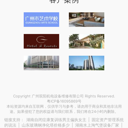
Copyright 广州双阳机电设备维修有限公司 Rights Reserved.
粤ICP备16095869号
本站资源均来自互联网，仅供学习与参考，请勿用于商业和其他非法用
途。如果侵犯了您的权益请与我们联系，我们将在24小时内删除。
链接支持：
湖南自闭症康复训练男主偏执女主
|
固定资产管理系统
的说法
|
山东玻璃钢净化塔价格多少
|
湖南水上淘气堡设备厂家
|