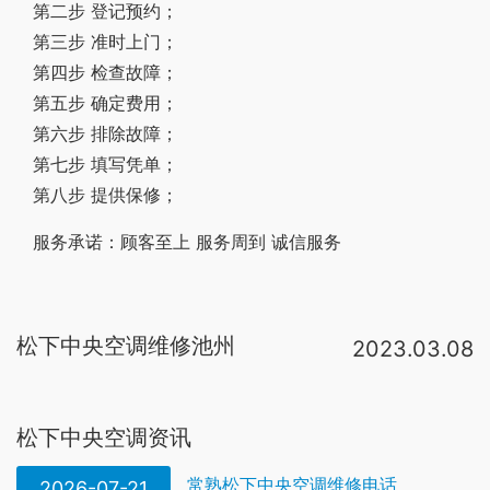
第二步 登记预约；
第三步 准时上门；
第四步 检查故障；
第五步 确定费用；
第六步 排除故障；
第七步 填写凭单；
第八步 提供保修；
服务承诺：顾客至上 服务周到 诚信服务
松下中央空调维修池州
2023.03.08
售后服务电话： 400-698-6916 我们承诺：要以质优价实的维修，至诚至的服务，让用户买得放心，用得称心我们是一群对客户充满活力和责任感的维修人，我们有一支专业团队，提倡共赢，善于学习，勇于，真诚服务，确保能以。1、把电断开，转动室内机风扇叶片是否有卡住，油东西卡主就弄出来。2、检查室内风扇电机与电路板连接线是否接触不良。3、检查室内风扇电机是否故障。4、检查电路板是否有输出给室内风扇电机。5、在听听空调运行是不是有杂音、噪声是不是太大， 出现以上原因后应，检查空调压缩机有无发生故障、空调安放正不正确以便进行下一步检查 6、在摸一摸空调的温度是不是过热、正常情况下它的温度与周边环境是差不多的， 在。松下中央空调的售后服务一般非常优质，提供专业的维修和维护服务，保证空调能够正常运行。松下中央空调的售后服务还提供定期维护服务、送货上门服务等，以确保空调处于最佳性能状态。1、基本维修费：50，需拆卸内外及连接管机加收20%。2、更换风向叶片： 40。3、更换导风电机：20。4、更换室内风机电容：20，修2处及以下故障不累计。5、更换室内贯流风叶：30。6、更换室内风扇电机：40，
松下中央空调资讯
常熟松下中央空调维修电话
2026-07-21