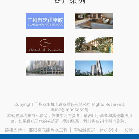
Copyright 广州双阳机电设备维修有限公司 Rights Reserved.
粤ICP备16095869号
本站资源均来自互联网，仅供学习与参考，请勿用于商业和其他非法用
途。如果侵犯了您的权益请与我们联系，我们将在24小时内删除。
链接支持：
邵阳空气能热水工程
|
商城触摸屏一体机65寸
|
长沙
开利模块机适合项目
|
铁路智慧气象平台
|
长沙交流稳压电源厂