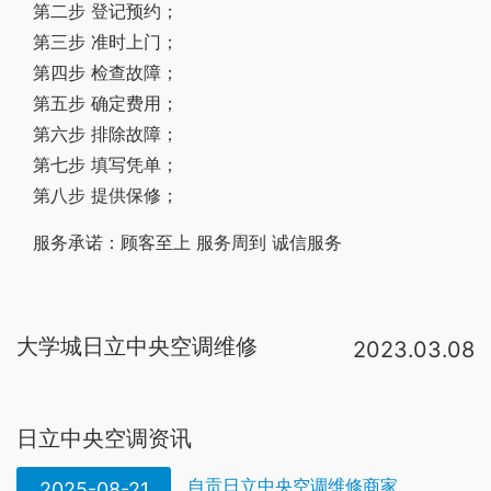
第二步 登记预约；
第三步 准时上门；
第四步 检查故障；
第五步 确定费用；
第六步 排除故障；
第七步 填写凭单；
第八步 提供保修；
服务承诺：顾客至上 服务周到 诚信服务
大学城日立中央空调维修
2023.03.08
可以看一下中央空调控制器上显示什么代码，然后把这个代码打电话告诉给经销商或者品牌客服，也可以直接去日立中央空调官网上看，有显示电话号码的。日立中央空调的售后都是24小时在线的，会很快安排师傅上门维修的。日立中央空调室内机报警“01”故障了，检查接水盘是否水满；排水泵是否堵住；浮子开关浮球位置是否正确。日立中央空调厂家电话：400-860-1111。日立中央空调全国售后服务电话24小时人工电话：400-8698-928。日立中央空调全国统一售后服务电话： 400-8698-928。日立中央空调售后维修24小时服务热线：400-8698-928。服务保障：标准价格、。、已超过包修期的产品。为提供专业优质的维修服务，我们郑重承诺：快速便捷：电话预约报修，全市多网点，就近安排工程师，30分钟即可 。 百度帮采 。日立中央空调作为高端品牌一直追求用户至上的服务标准，定期检修保养的服务内容也是很多的，比如说送风效果检查，过滤网清理，电气系统检查还有机器内部清洁这些。故障出来了你自然就知道了 维修可以直接联系你的安装商或者厂家 。
杭州日立空调维修电话：400-1199345。我家空调前天坏了
日立中央空调资讯
自贡日立中央空调维修商家
2025-08-21