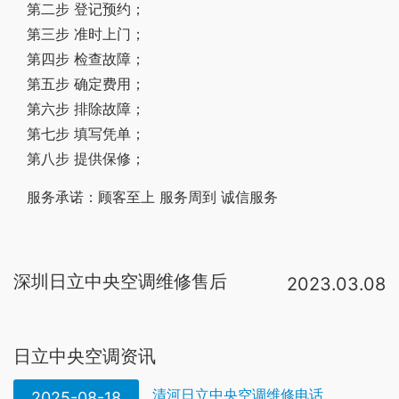
第二步 登记预约；
第三步 准时上门；
第四步 检查故障；
第五步 确定费用；
第六步 排除故障；
第七步 填写凭单；
第八步 提供保修；
服务承诺：顾客至上 服务周到 诚信服务
深圳日立中央空调维修售后
2023.03.08
深圳南山区日立空调技术维修中心电话:3 3 l 6 4 2 4 7维修服务项目包括:日立空调拆装、日立空调维修、日立空调移机、日立空调清洗、日立空调加氟、日立空调保养、日立空调消毒、日立中央空调维修保养。其中 南山日立空调维修。日立中央空调厂家电话：400-860-1111。日立中央空调全国售后服务电话24小时人工电话：400-8698-928。日立中央空调全国统一售后服务电话： 400-8698-928。日立中央空调售后维修24小时服务热线：400-8698-928。服务保障：标准价格、。好极了， 可以去他家的官网上查询，客服都是24小时在线的，不必担心 。龙岗日立空调售后维修技术中心客户服务电话:33 l O 3 4 7 O龙岗日立空调维修服务中心是融合电器维修和现代化服务理念的结合体，为客户提供 “ 安全、优质、快捷、准确 ” 的全面服务，同时公司设立专人调整与预测市场走向、。日立中央空调售后服务肯定好，人家东西贵，售后肯定没问题的，售后速度很快的，当然每个地方不一样的，也不是说每个地方好，还是那句话售后基本都不错，打完电话很快就有维修师傅连续处理问题，日立空调没有大问题的，正常
日立中央空调资讯
清河日立中央空调维修电话
2025-08-18