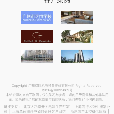
Copyright 广州双阳机电设备维修有限公司 Rights Reserved.
粤ICP备16095869号
本站资源均来自互联网，仅供学习与参考，请勿用于商业和其他非法用
途。如果侵犯了您的权益请与我们联系，我们将在24小时内删除。
链接支持：
北京大功率开关电源生产厂家
|
上海闵行区强生搬家公
司
|
上海单位搬迁中如何做好客户回访
|
汕尾国产工控机供应商
|