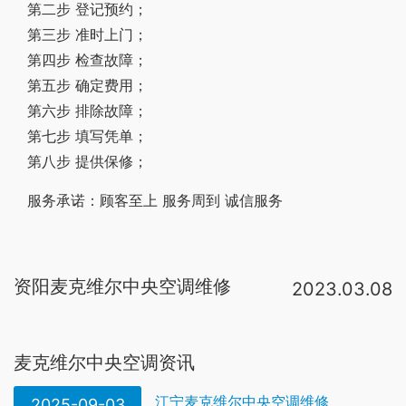
第二步 登记预约；
第三步 准时上门；
第四步 检查故障；
第五步 确定费用；
第六步 排除故障；
第七步 填写凭单；
第八步 提供保修；
服务承诺：顾客至上 服务周到 诚信服务
资阳麦克维尔中央空调维修
2023.03.08
建议的维修方式如下：1、把损坏的板式换热器拆掉，压缩机拆下来；2、用热的高压氮气吹洗系统管路，确保管路内所有水分都蒸发干净，之后再用新冷媒冲洗；3、把压缩机内的冷冻油全部倒出来，用热高压氮气吹洗压缩机内部，之后。麦克维尔中央空调温度传感器短路或者出现短路，插件接触不良、插座脱焊等，短路的原因有阻值变小到200Ω以下，电路板有漏电的地方或元件漏电等都会造成麦克维尔中央空调不制冷，这个时候压力保护小，所以建议检查传感器是否良好。7。检查冷冻水管路、送冷风管路、风机盘管路处是否有大量的凝结水或保温层已破损，如是则应维修或更换保温层。 每月30日 动力组 全体 外委 电动机维修保养 a)用500V摇表检测电动机线圈绝缘电阻是否在0。5MΩ，以上，否则应进行干燥处理或修。一、麦克维尔空调不制热原因 1。制冷剂不足。可简单的进行自测来辨别是否漏氟。2。四通阀串气。热泵型麦克维尔空调通过四通阀来切换制冷和制热状态。有部分本应参与热交换的制冷剂在四通阀处直接由压缩机出气管返回到回气管，导。中央空调检修内容：1、正常运转中的检修 1）查压缩机冷冻油的油压及油量；2）系统探漏（制冷剂），发现漏点及时处理；
麦克维尔中央空调资讯
江宁麦克维尔中央空调维修
2025-09-03