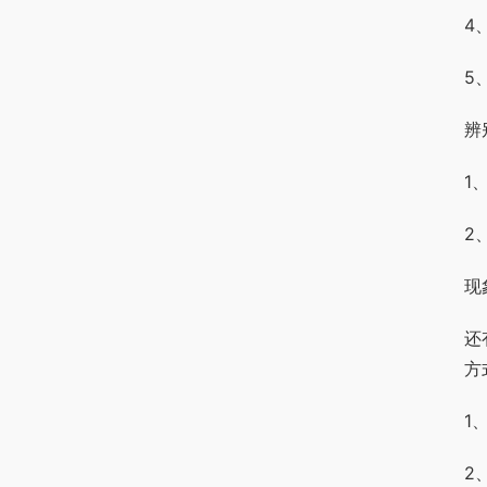
4
5
辨
1
2
现
还
方
1
2