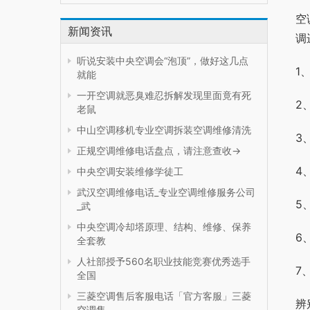
空
新闻资讯
调
听说安装中央空调会“泡顶”，做好这几点
1
就能
一开空调就恶臭难忍拆解发现里面竟有死
2
老鼠
中山空调移机专业空调拆装空调维修清洗
3
正规空调维修电话盘点，请注意查收→
4
中央空调安装维修学徒工
武汉空调维修电话_专业空调维修服务公司
5
_武
中央空调冷却塔原理、结构、维修、保养
6
全套教
人社部授予560名职业技能竞赛优秀选手
7
全国
三菱空调售后客服电话「官方客服」三菱
辨
空调售