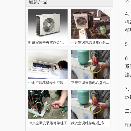
最新产品
4
机
都
听说安装中央空调会“泡顶”，做好这几点就能踏实用
一开空调就恶臭难忍拆解发现里面竟有死老鼠
5
6
系
法
中山空调移机专业空调拆装空调维修清洗
正规空调维修电话盘点，请注意查收→
7
运
二
中央空调安装维修学徒工
武汉空调维修电话_专业空调维修服务公司_武汉空调维修
现