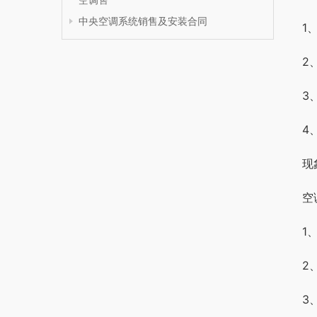
中央空调系统销售及安装合同
1
2
3
4
现
空
1
2
3