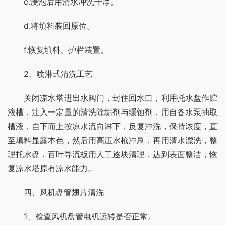
　　c.浸泡后用清水冲洗干净。
　　d.将填料装回原位。
　　f.恢复填料、护栏装置。
　　2、喷淋式清洗工艺
　　关闭凉水塔进出水阀门，封住回水口，利用托水盘作贮
液槽，注入一定量的清洗除垢剂与缓蚀剂，用自备水泵抽取
槽液，自下而上按凉水流向淋下，反复冲洗，保持浓度，直
至填料显露本色，然后用高压水枪冲刷，再用清水漂洗，整
理托水盘，百叶导流板用人工逐块清理，达到表面整洁，恢
复凉水塔原有凉水能力。
　　四、风机盘管翅片清洗
　　1、检查风机盘管电机运转是否正常。