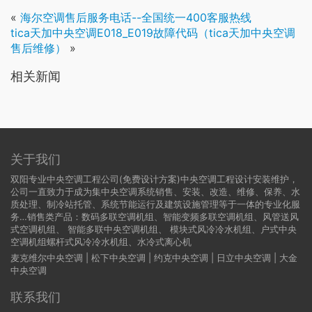
«
海尔空调售后服务电话--全国统一400客服热线
tica天加中央空调E018_E019故障代码（tica天加中央空调
售后维修）
»
相关新闻
关于我们
双阳专业中央空调工程公司(免费设计方案)中央空调工程设计安装维护，
公司一直致力于成为集中央空调系统销售、安装、改造、维修、保养、水
质处理、制冷站托管、系统节能运行及建筑设施管理等于一体的专业化服
务…销售类产品：数码多联空调机组、智能变频多联空调机组、风管送风
式空调机组、 智能多联中央空调机组、 模块式风冷冷水机组、户式中央
空调机组螺杆式风冷冷水机组、水冷式离心机
麦克维尔中央空调
|
松下中央空调
|
约克中央空调
|
日立中央空调
|
大金
中央空调
联系我们