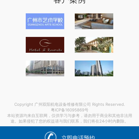
Copyright 广州双阳机电设备维修有限公司 Rights Reserved.
粤ICP备16095869号
本站资源均来自互联网，仅供学习与参考，请勿用于商业和其他非法用
途。如果侵犯了您的权益请与我们联系，我们将在24小时内删除。
链接支持：
dc12v变5v直流电源
|
巴中激光医疗防护眼镜价格
|
上海虹口周边搬家搬场
|
立即电话预约