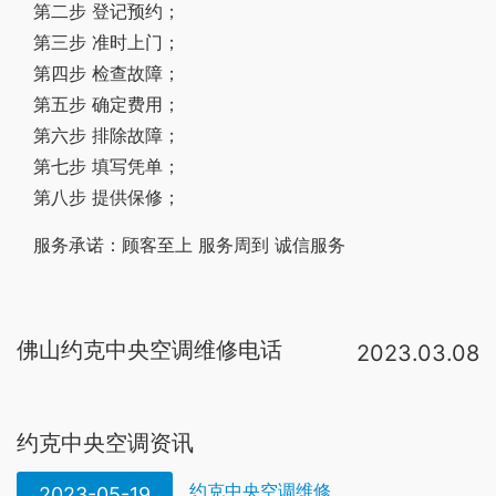
第二步 登记预约；
第三步 准时上门；
第四步 检查故障；
第五步 确定费用；
第六步 排除故障；
第七步 填写凭单；
第八步 提供保修；
服务承诺：顾客至上 服务周到 诚信服务
佛山约克中央空调维修电话
2023.03.08
约克中央空调厂家电话是400-820-6607。约克品牌成立至今已有一百四十几年历史，一直因质量精良而信誉卓著。约克售后服务为每一个客户提供从现场指导，安装检查到开机调试，使用咨询，售后维修一条龙的专业服务。同时，约克空调在。根据查询约克空调电话：400-812-1880。约克空调即约克公司，是全球最大的独立暖通空调和冷冻设备专业制造公司。约克公司成立于1874年，因在美国宾西法尼亚州约克镇成立而得名。约克产品的应用范围十分广泛，主要可分为民用、商用。24小时客服热线：4000187131【故障报修客服热线】帮助客户查询york/约克中央空调全国统一服务热线售后服务官网丨24h维修专线，安排师傅上门提供检测维修、清洗保养 。约克中央空调维修密码 YORK中央空调广州维修电话：6620 70I2专修约克空调，中央空调，变，数码多联，涡旋式，约克分体式，离心机，螺杆机，风，水冷，冷水机组，热泵机组，风机盘管，控制器等。维修案例：离心压缩机大修、精密机械的。贴好内外机条形码，用正楷填好客户姓名、联系电话、安装地址，然后找售后安装人员解码开机。3、遥控器解锁：（1）同时按下遥控器上的+，-
约克中央空调资讯
约克中央空调维修
2023-05-19