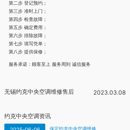
第二步 登记预约；
第三步 准时上门；
第四步 检查故障；
第五步 确定费用；
第六步 排除故障；
第七步 填写凭单；
第八步 提供保修；
服务承诺：顾客至上 服务周到 诚信服务
无锡约克中央空调维修售后
2023.03.08
约克中央空调厂家电话是400-820-6607。约克品牌成立至今已有一百四十几年历史，一直因质量精良而信誉卓著。约克售后服务为每一个客户提供从现场指导，安装检查到开机调试，使用咨询，售后维修一条龙的专业服务。同时，约克空调在。约克中央空调售后维修服务中心是一家技术全面的综合型家电维修企业。约克中央空调维修服务流程:1(电话预约)→2(上门检查)→3(制定维修方案)→4(确定维修价格)→5(开始维修)→6(维修后开保修单)→7(建立维修档案)→8(电话。朝阳四惠维修网点：010-63142757 望京桥东维修网点：010-56127926 北太平庄维修网点：010-83643721 六里桥南维修网点：010-56127929 重庆约克中央空调维修中心 售后热线：023-63741281 全国服务热线：400-023-6061 地址：重庆市江北。他们家售后响应蛮快的，机器其实平时用着需要售后的机会很少，一般我们都是清洗的时候找他们，预约了以后会上门给清洗。今年病情特别严重的时候，还是他们主动联系上门送的清洗消毒服务，平时有点疑问什么的答复也很快，还有积分。24小时客服热线：40001871
约克中央空调资讯
保定约克中央空调维修
2025-06-06