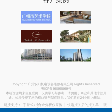
Copyright 广州双阳机电设备维修有限公司 Rights Reserved.
粤ICP备16095869号
本站资源均来自互联网，仅供学习与参考，请勿用于商业和其他非法用
途。如果侵犯了您的权益请与我们联系，我们将在24小时内删除。
链接支持：
手持式xrf合金分析仪采购
|
快递报关后的报关单
|
玻
璃钢冷却塔安装验收
|
请了搬家公司那我自己要帮忙吗
|
深圳线上