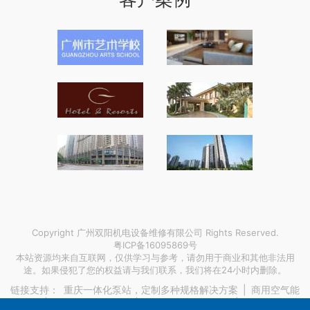
Copyright 广州双阳机电设备维修有限公司 Rights Reserved.
粤ICP备16095869号
本站资源均来自互联网，仅供学习与参考，请勿用于商业和其他非法用
途。如果侵犯了您的权益请与我们联系，我们将在24小时内删除。
链接支持：
重庆一体化泵站，定制多种规格解决方案
|
商用空气能
热水机
|
遂宁不锈钢花纹板
|
长沙游乐场设备故障
|
旅游专业气