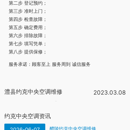
第二步 登记预约；
第三步 准时上门；
第四步 检查故障；
第五步 确定费用；
第六步 排除故障；
第七步 填写凭单；
第八步 提供保修；
服务承诺：顾客至上 服务周到 诚信服务
澧县约克中央空调维修
2023.03.08
约克中央空调维修排除方法①制冷系统出现堵塞后，应顺次仔细检杏易培的部件和部位进行清洗，如清洗不能使之通畅，则应更换被堵塞部件。②发现焊口堵塞，耍更换连接件或管道，重新焊接c确定店应拆卸被堵塞的部件 ③对制冷系统。排除方法：1、重新安装调整2、重新安装3、紧固4、去除异物5、修复或是更换电机6、更换叶片7、紧固百叶8、排出空气9、检查谁的流速10、更换合适的阀 故障：约克中央空调风机盘管冷风（热风）效果不良 原因：1、调节阀开度不。检查冷凝器铜管是否清洁，如有污垢应判断污垢种类，选择正确的中央空调清洗剂、专业的中央空调清洗公司进行约克中央空调冷凝器清洗。约克中央空调工作步骤：1、 关闭机组冷却水阀门，放掉冷凝器中残余水。2、 附着类污垢应。1、电压的原因：电压不够的原因很多这里就不多说了，如果空调不能开机，就要检查外机电源是不是有电或者电压是不是达到额定电压。如果不是电压低的原因就请检查室内、外机连接是否接对，导线是否老化，室内机主板接线是否正。你家的约克空调是从苏宁买的吗？（目前苏宁是约克家用空调的授权销售商），若是的话，除了一楼的400电话，你也可以打苏宁的客服电话。约克空调
约克中央空调资讯
醴陵约克中央空调维修
2026-06-07