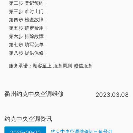
第二步 登记预约；
第三步 准时上门；
第四步 检查故障；
第五步 确定费用；
第六步 排除故障；
第七步 填写凭单；
第八步 提供保修；
服务承诺：顾客至上 服务周到 诚信服务
衢州约克中央空调维修
2023.03.08
约克中央空调维修服务流程:1(电话预约)→2(上门检查)→3(制定维修方案)→4(确定维修价格)→5(开始维修)→6(维修后开保修单)→7(建立维修档案)→8(电话回访)。约克中央空调的维修站点是由约克公司官方在全国统一布置的，排除方法：1、重新安装调整2、重新安装3、紧固4、去除异物5、修复或是更换电机6、更换叶片7、紧固百叶8、排出空气9、检查谁的流速10、更换合适的阀 故障：约克中央空调风机盘管冷风（热风）效果不良 原因：1、调节阀开度不。约克中央空调维修排除方法①制冷系统出现堵塞后，应顺次仔细检杏易培的部件和部位进行清洗，如清洗不能使之通畅，则应更换被堵塞部件。②发现焊口堵塞，耍更换连接件或管道，重新焊接c确定店应拆卸被堵塞的部件 ③对制冷系统。检查冷凝器铜管是否清洁，如有污垢应判断污垢种类，选择正确的中央空调清洗剂、专业的中央空调清洗公司进行约克中央空调冷凝器清洗。约克中央空调工作步骤：1、\r\n\r\n关闭机组冷却水阀门，放掉冷凝器中残余水。2、\r\n\r。约克空调清洗—约克中央空调维修保养注意事项 机组在负压下严禁开启，机组在平衡制冷剂压力时冷却水和冷冻水必须打开，保
约克中央空调资讯
约克中央空调维修闪三角号灯
2025-06-20