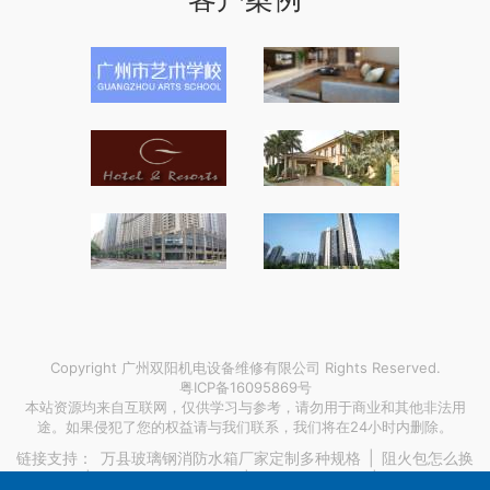
Copyright 广州双阳机电设备维修有限公司 Rights Reserved.
粤ICP备16095869号
本站资源均来自互联网，仅供学习与参考，请勿用于商业和其他非法用
途。如果侵犯了您的权益请与我们联系，我们将在24小时内删除。
链接支持：
万县玻璃钢消防水箱厂家定制多种规格
|
阻火包怎么换
算成平方
|
上海到旬邑搬家公司
|
丙烯颜料酞青蓝
|
法国申根签