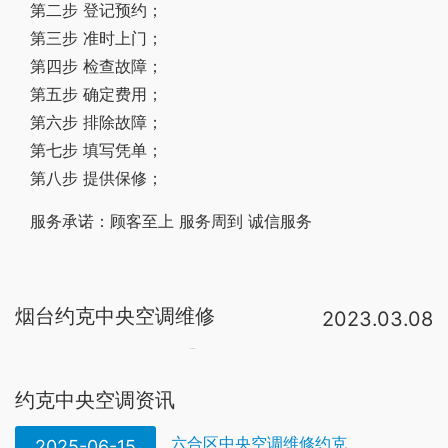
第二步 登记预约；
第三步 准时上门；
第四步 检查故障；
第五步 确定费用；
第六步 排除故障；
第七步 填写凭单；
第八步 提供保修；
服务承诺：顾客至上 服务周到 诚信服务
烟台约克中央空调维修
2023.03.08
约克中央空调维修排除方法①制冷系统出现堵塞后，应顺次仔细检杏易培的部件和部位进行清洗，如清洗不能使之通畅，则应更换被堵塞部件。②发现焊口堵塞，耍更换连接件或管道，重新焊接c确定店应拆卸被堵塞的部件 ③对制冷系统。检查冷凝器铜管是否清洁，如有污垢应判断污垢种类，选择正确的中央空调清洗剂、专业的中央空调清洗公司进行约克中央空调冷凝器清洗。约克中央空调工作步骤：1、 关闭机组冷却水阀门，放掉冷凝器中残余水。2、 附着类污垢应。排除方法：1、更换风机2、更换过滤器3、更换保温材料4、清扫内部 故障：约克中央空调风机盘管漏水 原因：1、安装不良2、接水盘倾斜3、排水口堵塞4、水管有漏水处5、冷凝水从管子上滴下6、接头处安装不良7、排气阀忘记关闭。1、电压的原因：电压不够的原因很多这里就不多说了，如果空调不能开机，就要检查外机电源是不是有电或者电压是不是达到额定电压。如果不是电压低的原因就请检查室内、外机连接是否接对，导线是否老化，室内机主板接线是否正。约克空调清洗—约克中央空调维修保养注意事项 机组在负压下严禁开启，机组在平衡制冷剂压力时冷却水和冷冻水必须打开，保持循环，防止机组在制冷剂
约克中央空调资讯
六合区中央空调维修约克
2025-06-15