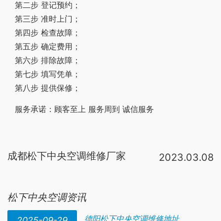
第二步 登记预约；
第三步 准时上门；
第四步 检查故障；
第五步 确定费用；
第六步 排除故障；
第七步 填写凭单；
第八步 提供保修；
服务承诺：顾客至上 服务周到 诚信服务
成都松下中央空调维修厂家
2023.03.08
成都市
来自
一环路南二段新世纪电脑城西1
开事究高之格
9楼B座
松下
松下中央空调资讯
德阳松下中央空调维修地址
2025-09-29