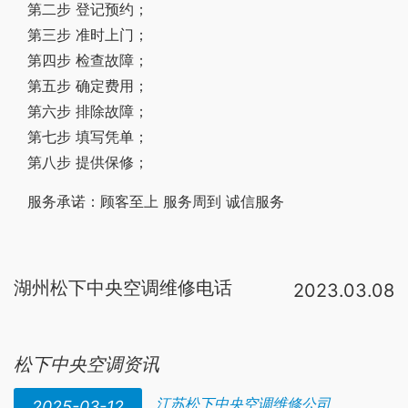
第二步 登记预约；
第三步 准时上门；
第四步 检查故障；
第五步 确定费用；
第六步 排除故障；
第七步 填写凭单；
第八步 提供保修；
服务承诺：顾客至上 服务周到 诚信服务
湖州松下中央空调维修电话
2023.03.08
400-716-0
969松下空调
全国24小时
维修
服务
电话松下空调
风
来自
小
松下中央空调资讯
江苏松下中央空调维修公司
2025-03-12