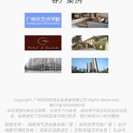
Copyright 广州双阳机电设备维修有限公司 Rights Reserved.
粤ICP备16095869号
本站资源均来自互联网，仅供学习与参考，请勿用于商业和其他非法用
途。如果侵犯了您的权益请与我们联系，我们将在24小时内删除。
链接支持：
湖南淘气堡设备价格厂家
|
福州皮带导轨厂家
|
长沙
地暖空调机热线
|
高效过滤器滤芯
|
定制高端卫衣女装
|
礼品代