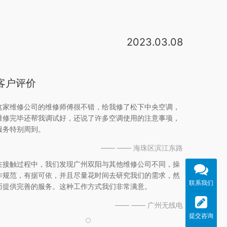
2023.03.08
松下客户咨询服务中心 ( 24小时电话服务 )：400-810-0781 800-810-0781 ( 固定电话 )洗衣机客户咨询服务中心：400-6611-315 400-8811-315 空调客户咨询服务中心：400-700-8881 科研医疗设备客户咨询服务中心：800-988-13。松下空调售后服务24小时服务热线-全国统一400客服热线4000187131///4000187131松下空调维修电话，松下空调成立于1957年，在全球共有三大生产基地，分别为日本草津松 。统一热线400-723-9920 北 京(86)010-89110111 ( 86)010-87193262 上 海(86)021-50544999 昆 明(86)0871-3129999 天 津(86)022-88239999 南 宁(86)0771-2619999 哈 尔 滨(86)0451-453999。推荐一步到家维修师傅4000187131，上次我家的就是找地这家售后维修网点，他们的服务还蛮到位，收费也比较合理希望可以帮到你你可以先打电话咨询一下，他们会帮你登记的 。24
客户评价
这家维修公司的维修师傅很不错，给我修了松下中央空调，
维修完毕还帮我调试好，还说了许多空调使用的注意事项，
服务特别周到。
—— —— 海珠区滨江东路
在接触过程中，我们发现广州双阳与其他维修公司不同，操
作规范，有据可依，并且尽量花时间去研究我们的需求，然
联系我们
而提供完善的服务。这种工作方式我们非常满意。
—— —— 广州无线电
提交咨询