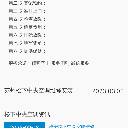
第二步 登记预约；
第三步 准时上门；
第四步 检查故障；
第五步 确定费用；
第六步 排除故障；
第七步 填写凭单；
第八步 提供保修；
服务承诺：顾客至上 服务周到 诚信服务
苏州松下中央空调维修安装
2023.03.08
1、壁挂式空调系列： 2014年松下空调发布了包括怡岚、怡迅、怡睿、怡炫、怡能、怡众等在内的6大系列合计39个型号的壁挂式空调产品，进一步丰富了松下空调的产品阵容[1] ，为业界所惊诧。其中主推的强速冷、强速暖功能实。公司是集销售、工程设计、安装和售后服务于一体的公司。以“专业、服务、诚信”为服务宗旨，以“优质服务创造客户满意度”的企业理念，不断发展壮大成为金牌的空调服务商。是目前苏州地区一家服务好、实力强、专业水准高的空调。在松下的官网可以找到松下在苏州的指定经销商：http://ac。panasonic。cn/master/ 你也可以和松下电器(中国)有限公司上海空调分公司直接联系，他们会安排当地比较有实力的经销商给你，如果是松下官方指定的，都是很可靠的。因。在安装中央空调前首先我们要检查安装房间的吊顶高度，在确定了具体高度后再进行其它的步骤，这一步非常关键，如果没有确定好高度，经常会带来返工，对于安装的进程损失最大。第二步是对松下中央空调的各个零部件进行确认，对风。5）检查电脑装置，检查运行程序里的安全设置值，及时更新控制软件版本；6）系统检漏，必要时进行压力检漏；苏州市凯盛制冷
松下中央空调资讯
淮安松下中央空调维修
2025-09-18