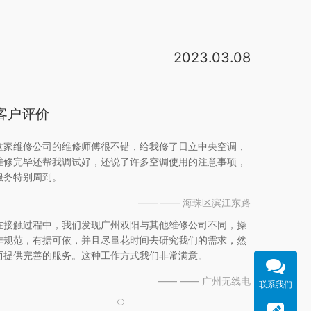
2023.03.08
日立空调24小时服务电话:400-9020-799(温馨提示点击该号码即可拨打) 日立空调24小时服务电话(24小时)全国统一客户服务热线 我们的服务理念是:服务优先，满意为念，服务无止境，诚信到永远。日立空调24小时服务电话宗旨是态度决定一切，沟通解决。日立中央空调厂家电话：400-860-1111。日立中央空调全国售后服务电话24小时人工电话：400-8698-928。日立中央空调全国统一售后服务电话： 400-8698-928。日立中央空调售后维修24小时服务热线：400-8698-928。服务保障：标准价格、。好极了， 可以去他家的官网上查询，客服都是24小时在线的，不必担心 。日立中央空调压缩机转速从20Hz到115Hz1Hz一级，共95级变化，与自适应控制技术相结合，根据实际的空调负荷自动调节能力输出，保证达到更平滑的变化曲线来满足更高要求的舒适度，而其它空调一般为13级、24级或35级变频。日立家用。日立中央空调的售后服务还是不错的，人家毕竟家装中央空调市场占有率排在第二。不过，中央空调的厂家一般都只负责设备的售后，工程上如果出了问题，都是概不负责的，哪个厂家都一样。因为
客户评价
这家维修公司的维修师傅很不错，给我修了日立中央空调，
维修完毕还帮我调试好，还说了许多空调使用的注意事项，
服务特别周到。
—— —— 海珠区滨江东路
在接触过程中，我们发现广州双阳与其他维修公司不同，操
作规范，有据可依，并且尽量花时间去研究我们的需求，然
而提供完善的服务。这种工作方式我们非常满意。
—— —— 广州无线电
联系我们