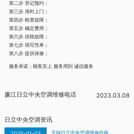
第二步 登记预约；
第三步 准时上门；
第四步 检查故障；
第五步 确定费用；
第六步 排除故障；
第七步 填写凭单；
第八步 提供保修；
服务承诺：顾客至上 服务周到 诚信服务
廉江日立中央空调维修电话
2023.03.08
日立中央空调全国统一售后服务电话： 400-8698-928。日立中央空调售后维修24小时服务热线：400-8698-928。服务保障：标准价格、极速上门、技术精湛。率先推出适用3Φ/380V电源机型 IVX mini小型变频多联产品，突破小型多联机技。日立中央空调客服电话：400-860-1111 以上信息经过百度安全认证，可能存在更新不及时，请以官网信息为准。官网客服信息请点击：http://www。hisensehitachi。com/lxwm/index。aspx?nodeid=8 。日立空调服务24小时电话是400-830-8333。日立，位于世界500强前列，世界排名前10位，在机械制造，集成电路，电路电子，核能，磁悬浮列车等高尖端行业领域具有强大的科技实力。长久以来，日立空调系统以科技进步，技术引领为己任，日立中央空调维修服务电话：400-860-1111 一、日立中央空调怎么样 日立家用中央空调优点一：节能环保 SET-FREE系统采用R407C/R410A环保冷媒，在高效节能的同时，不会破坏臭氧层，对人体无毒害。日立家用中央空调优点二：95级。日立服务地址：中关村大街
日立中央空调资讯
无锡日立中央空调维修价格
2025-01-03