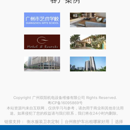
Copyright 广州双阳机电设备维修有限公司 Rights Reserved.
粤ICP备16095869号
本站资源均来自互联网，仅供学习与参考，请勿用于商业和其他非法用
途。如果侵犯了您的权益请与我们联系，我们将在24小时内删除。
链接支持：
衡水服装卫衣定制
|
台州救护车出租哪家好用
|
选择
固定资产管理软件
|
环保石头破碎机生产线
|
家具行业有哪些体系