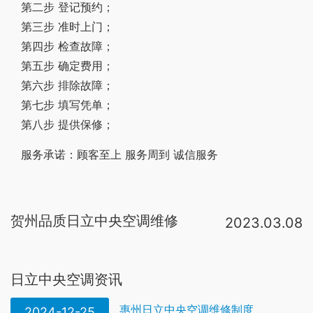
第二步 登记预约；
第三步 准时上门；
第四步 检查故障；
第五步 确定费用；
第六步 排除故障；
第七步 填写凭单；
第八步 提供保修；
服务承诺：顾客至上 服务周到 诚信服务
贺州品质日立中央空调维修
2023.03.08
日立中央空调售后维修24小时服务热线：400-8698-928。服务保障：标准价格、极速上门、技术精湛。率先推出适用3Φ/380V电源机型 IVX mini小型变频多联产品，突破小型多联机技术瓶颈，在业内率先推出3Φ/380V电源机型。可满足中。可以看一下中央空调控制器上显示什么代码，然后把这个代码打电话告诉给经销商或者品牌客服，也可以直接去日立中央空调官网上看，有显示电话号码的。日立中央空调的售后都是24小时在线的，会很快安排师傅上门维修的。日立中央空调室内机报警“01”故障了，检查接水盘是否水满；排水泵是否堵住；浮子开关浮球位置是否正确。日立中央空调作为高端品牌一直追求用户至上的服务标准，定期检修保养的服务内容也是很多的，比如说送风效果检查，过滤网清理，电气系统检查还有机器内部清洁这些。日立中央空调故障代码：01 室内机 保护装置跳脱 接水盘水位高，浮子开关动作 02 室外机 保护装置跳脱 制冷剂管路堵塞，制冷剂过多、不凝缩气体混入；相序错误 03 通讯问题 室内机和室外机之间通讯异常 操作回路的插线商子松。日立中央空调的售后服务还是不错的，人家毕竟家装中央空调市场占有率排在第二。
日立中央空调资讯
惠州日立中央空调维修制度
2024-12-25