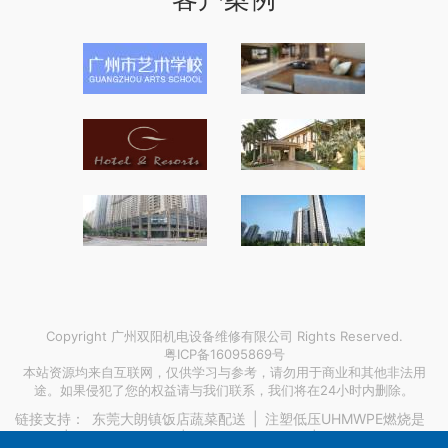
Copyright 广州双阳机电设备维修有限公司 Rights Reserved.
粤ICP备16095869号
本站资源均来自互联网，仅供学习与参考，请勿用于商业和其他非法用
途。如果侵犯了您的权益请与我们联系，我们将在24小时内删除。
链接支持：
东莞大朗镇饭店蔬菜配送
|
注塑低压UHMWPE燃烧是
明火吗
|
直流稳压电源用
|
吉林玻璃钢洗涤塔
|
惠州数控加工零