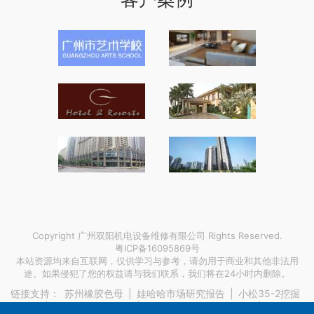
Copyright 广州双阳机电设备维修有限公司 Rights Reserved.
粤ICP备16095869号
本站资源均来自互联网，仅供学习与参考，请勿用于商业和其他非法用
途。如果侵犯了您的权益请与我们联系，我们将在24小时内删除。
链接支持：
苏州橡胶色母
|
娃哈哈市场研究报告
|
小松35-2挖掘
机保养
|
国际快递集体报关
|
污水处理一体化设备价格
|