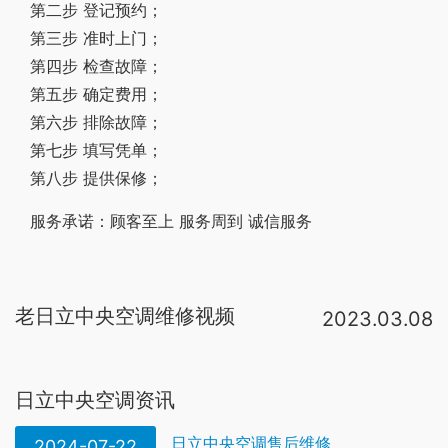
第二步 登记预约；
第三步 准时上门；
第四步 检查故障；
第五步 确定费用；
第六步 排除故障；
第七步 填写凭单；
第八步 提供保修；
服务承诺：顾客至上 服务周到 诚信服务
老日立中央空调维修视频
2023.03.08
日立中央空调室内机报警“01”故障了，检查接水盘是否水满；排水泵是否堵住；浮子开关浮球位置是否正确。可以看一下中央空调控制器上显示什么代码，然后把这个代码打电话告诉给经销商或者品牌客服，也可以直接去日立中央空调官网上看，有显示电话号码的。日立中央空调的售后都是24小时在线的，会很快安排师傅上门维修的。所有的中央空调维修都是一样的。得看什么问题，及安装环境是否有维修空间。中央空调主机是中央空调系统的重要组成部分，用户平时对中央空调主机进行必要的保养，可以提高空调运行效率，保证空调良好的使用状态。【保养方法一】、机组外观，周围清洁。检查调整安全装置。检查控制中心功能。检查启动器和继电器。故障出来了你自然就知道了 维修可以直接联系你的安装商或者厂家 。空调故障码显示F4是内机温度传感器发生故障，一般损坏的原因很少，大多是接触不良引起的，检查一下温度传感器至主扳的连线，
日立中央空调维修服务电话：400-860-1111 一、日立中央空调怎么样 日立家用中央空调优点一：节能环保 SET-FREE系统采用R407C/R410A环保冷媒，在高效节能的同时，不会破坏臭氧层，对人体无毒害。日立家
日立中央空调资讯
日立中央空调售后维修
2024-07-22