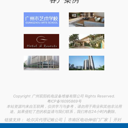
Copyright 广州双阳机电设备维修有限公司 Rights Reserved.
粤ICP备16095869号
本站资源均来自互联网，仅供学习与参考，请勿用于商业和其他非法用
途。如果侵犯了您的权益请与我们联系，我们将在24小时内删除。
链接支持：
哈尔滨代理记账公司
|
市南区电动伸缩门厂家
|
开封
甲级防火门厂家地址
|
长沙自闭症康复训练检测
|
林业可持续发展