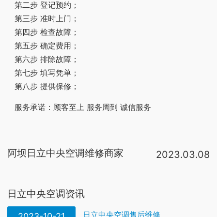
第二步 登记预约；
第三步 准时上门；
第四步 检查故障；
第五步 确定费用；
第六步 排除故障；
第七步 填写凭单；
第八步 提供保修；
服务承诺：顾客至上 服务周到 诚信服务
阿坝日立中央空调维修商家
2023.03.08
日立中央空调厂家电话：400-860-1111。日立中央空调全国售后服务电话24小时人工电话：400-8698-928。日立中央空调全国统一售后服务电话： 400-8698-928。日立中央空调售后维修24小时服务热线：400-8698-928。服务保障：标准价格、。好极了， 可以去他家的官网上查询，客服都是24小时在线的，不必担心 。日立空调服务24小时电话是400-830-8333。日立，位于世界500强前列，世界排名前10位，在机械制造，集成电路，电路电子，核能，磁悬浮列车等高尖端行业领域具有强大的科技实力。长久以来，日立空调系统以科技进步，技术引领为己任，后期货比三家，定了约克VRF中央空调。他家的售后服务是真的好，设立了Care+私享服务平台，从购买、安装、清洗、保养到延保、保修等全周期都提供一站式服务，而且质保最高能延保十年。相信没有几个家电品牌敢质保十年，但是。可以看一下中央空调控制器上显示什么代码，然后把这个代码打电话告诉给经销商或者品牌客服，也可以直接去日立中央空调官网上看，有显示电话号码的。日立中央空调的售后都是24小时在线的，会很快安排师傅上门维修的。日立中央空调
日立中央空调资讯
日立中央空调售后维修
2023-10-21