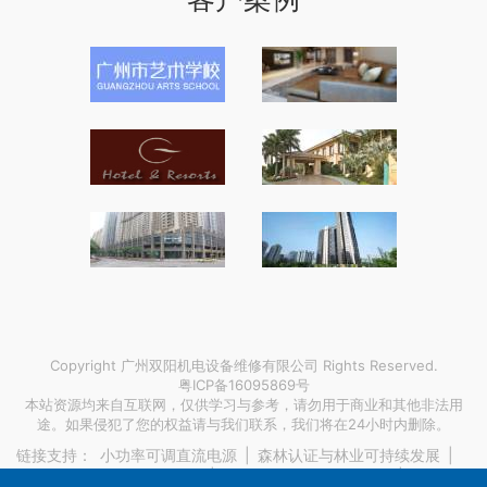
Copyright 广州双阳机电设备维修有限公司 Rights Reserved.
粤ICP备16095869号
本站资源均来自互联网，仅供学习与参考，请勿用于商业和其他非法用
途。如果侵犯了您的权益请与我们联系，我们将在24小时内删除。
链接支持：
小功率可调直流电源
|
森林认证与林业可持续发展
|
东城绿化草坪草籽价格走势
|
收购山西吕梁低硫主焦煤
|
ffc软排