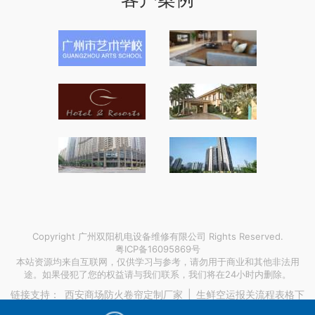
Copyright 广州双阳机电设备维修有限公司 Rights Reserved.
粤ICP备16095869号
本站资源均来自互联网，仅供学习与参考，请勿用于商业和其他非法用
途。如果侵犯了您的权益请与我们联系，我们将在24小时内删除。
链接支持：
西安商场防火卷帘定制厂家
|
生鲜空运报关流程表格下
载
|
新加坡法国申根签证
|
五华日立挖掘机液压维修
|
徐州品质