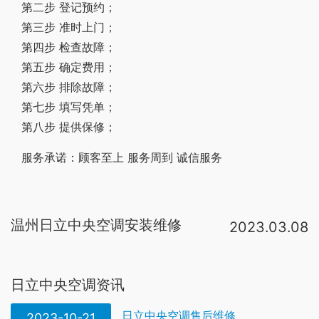
第二步 登记预约；
第三步 准时上门；
第四步 检查故障；
第五步 确定费用；
第六步 排除故障；
第七步 填写凭单；
第八步 提供保修；
服务承诺：顾客至上 服务周到 诚信服务
温州日立中央空调安装维修
2023.03.08
日立中央空调全国售后服务电话24小时人工电话：400-8698-928。日立中央空调全国统一售后服务电话： 400-8698-928。日立中央空调售后维修24小时服务热线：400-8698-928。服务保障：标准价格、极速上门、技术精湛。率先推出适用3Φ/。日立中央空调室内机报警“01”故障了，检查接水盘是否水满；排水泵是否堵住；浮子开关浮球位置是否正确。日立中央空调的售后服务还是不错的，人家毕竟家装中央空调市场占有率排在第二。不过，中央空调的厂家一般都只负责设备的售后，工程上如果出了问题，都是概不负责的，哪个厂家都一样。因为中央空调包含了设备和工程（安装、辅材。中央空调主机保养方法六、注意，拆过滤器时手不能放在底部，正确应放在两侧。把原过滤器芯拿出，清洁干净过滤器壳，更换上新过滤器芯。中央空调主机保养方法七、检查密封环，安装过滤器。小开分离器端这一个闸阀，排气约20秒。不仅能保证产品的质量，售后也非常有保障。我家安装的是日立中央空调，售后客服24小时在线，空调有问题需要维修可以随时拨打客服电话，专业的维修师傅很快就会上门进行维修，服务态度特别好，一点都不麻烦的。中央空调坏了的话一定。
日立中央空调资讯
日立中央空调售后维修
2023-10-21