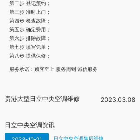
第二步 登记预约；
第三步 准时上门；
第四步 检查故障；
第五步 确定费用；
第六步 排除故障；
第七步 填写凭单；
第八步 提供保修；
服务承诺：顾客至上 服务周到 诚信服务
贵港大型日立中央空调维修
2023.03.08
日立中央空调室内机报警“01”故障了，检查接水盘是否水满；排水泵是否堵住；浮子开关浮球位置是否正确。可以看一下中央空调控制器上显示什么代码，然后把这个代码打电话告诉给经销商或者品牌客服，也可以直接去日立中央空调官网上看，有显示电话号码的。日立中央空调的售后都是24小时在线的，会很快安排师傅上门维修的。1。经常检查家用中央空调插头和插座的接触是否良好。若发现家用中央空调在运行时，电源引出线或插头有发烫，这可能是电器接线太细或插头、插座接触不良，应采取措施解决；2。水系统要注意管路连接处是否漏水。多联机系统和风管。日立中央空调厂家电话：400-860-1111。日立中央空调全国售后服务电话24小时人工电话：400-8698-928。日立中央空调全国统一售后服务电话： 400-8698-928。日立中央空调售后维修24小时服务热线：400-8698-928。服务保障：标准价格、。日立中央空调作为高端品牌一直追求用户至上的服务标准，定期检修保养的服务内容也是很多的，比如说送风效果检查，过滤网清理，电气系统检查还有机器内部清洁这些。日立中央空调故障代码：01 室内机 保护装置跳脱 接水盘水位高，
日立中央空调资讯
日立中央空调售后维修
2023-10-21