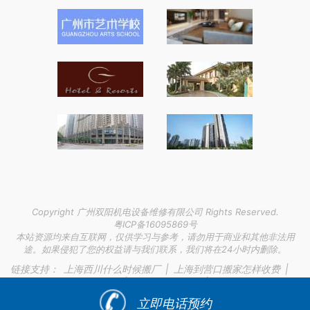
Copyright 广州双阳机电设备维修有限公司 Rights Reserved.
粤ICP备16095869号
本站资源均来自互联网，仅供学习与参考，请勿用于商业和其他非法用
途。如果侵犯了您的权益请与我们联系，我们将在24小时内删除。
链接支持：
上海西川什么时候搬厂
|
上海到营口搬家怎样收费
|
上海到绥阳搬家公司价格
|
初效过滤器等级
|
工控机维修与环境
适应性设计
|
立即电话预约