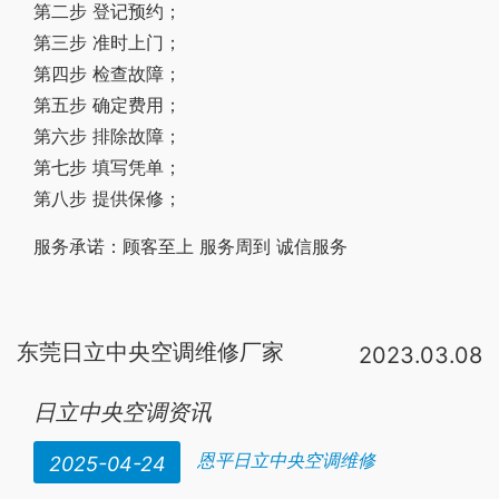
第二步 登记预约；
第三步 准时上门；
第四步 检查故障；
第五步 确定费用；
第六步 排除故障；
第七步 填写凭单；
第八步 提供保修；
服务承诺：顾客至上 服务周到 诚信服务
东莞日立中央空调维修厂家
2023.03.08
中央空调
现行主要的
是大金，三菱电机，东芝
，松下，
日立
等。我
建
日立中央空调资讯
恩平日立中央空调维修
2025-04-24