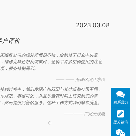
2023.03.08
修
中心电话:662O 7OI2 空调夏季制冷运行感到冷气不足是何原因?空调制冷感到冷气不
客户评价
家维修公司的维修师傅很不错，给我修了日立中央空
，维修完毕还帮我调试好，还说了许多空调使用的注意
项，服务特别周到。
—— —— 海珠区滨江东路
接触过程中，我们发现广州双阳与其他维修公司不同，
作规范，有据可依，并且尽量花时间去研究我们的需
联系我们
，然而提供完善的服务。这种工作方式我们非常满意。
—— —— 广州无线电
提交咨询