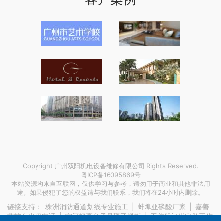
Copyright 广州双阳机电设备维修有限公司 Rights Reserved.
粤ICP备16095869号
本站资源均来自互联网，仅供学习与参考，请勿用于商业和其他非法用
途。如果侵犯了您的权益请与我们联系，我们将在24小时内删除。
链接支持：
株洲消防通道划线专业施工
|
蚌埠亚磷酸厂家
|
嘉善
救护车出租电话
|
宁河超高分子量聚乙烯板
|
工作服订做定做工作