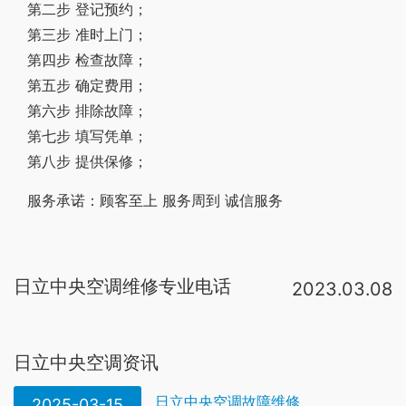
第二步 登记预约；
第三步 准时上门；
第四步 检查故障；
第五步 确定费用；
第六步 排除故障；
第七步 填写凭单；
第八步 提供保修；
服务承诺：顾客至上 服务周到 诚信服务
日立中央空调维修专业电话
2023.03.08
日立中央空调全国售后服务电话24小时人工电话：400-8698-928。日立中央空调全国统一售后服务电话： 400-8698-928。日立中央空调售后维修24小时服务热线：400-8698-928。服务保障：标准价格、极速上门、技术精湛。率先推出适用3Φ/。日立服务地址：中关村大街49号院214室日立售后热线：(010)811电话01160 。杭州日立空调维修电话：400-1199345。我家空调前天坏了，刚打过，上门很快，服务还不错 。深圳南山区日立空调技术维修中心电话:3 3 l 6 4 2 4 7维修服务项目包括:日立空调拆装、日立空调维修、日立空调移机、日立空调清洗、日立空调加氟、日立空调保养、日立空调消毒、日立中央空调维修保养。其中 南山日立空调维修。日立中央空调维修服务电话：400-860-1111 一、日立中央空调怎么样 日立家用中央空调优点一：节能环保 SET-FREE系统采用R407C/R410A环保冷媒，在高效节能的同时，不会破坏臭氧层，对人体无毒害。日立家用中央空调优点二：95级。hitachi空调售后维修电话是4006902885。日立空调售后电话24小时可接听
日立中央空调资讯
日立中央空调故障维修
2025-03-15