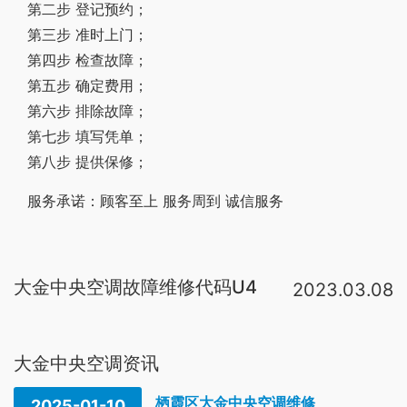
第二步 登记预约；
第三步 准时上门；
第四步 检查故障；
第五步 确定费用；
第六步 排除故障；
第七步 填写凭单；
第八步 提供保修；
服务承诺：顾客至上 服务周到 诚信服务
大金中央空调故障维修代码U4
2023.03.08
大金中央空调故障代码
u4
细分为两种
故障
:1、U4-01:内外传送异常
。2
大金中央空调资讯
栖霞区大金中央空调维修
2025-01-10