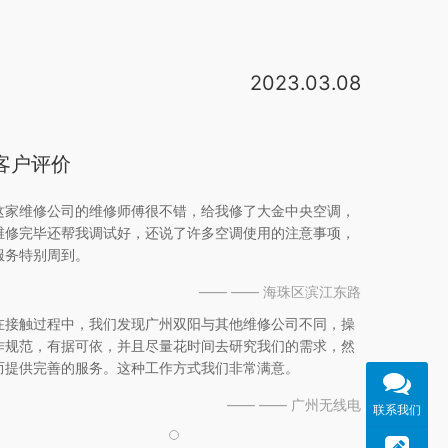
2023.03.08
大金中央空调杭州售后维修站 地址：杭州天目山路168号 。上海中央空调回收价格是在600-5000左右，价格上是有浮动的。这和中央空调的品牌和使用年份有关系的。详细的中央空调回收价格咨询专业人士！在这里推荐本地专业做中央空调回收公司-空调通再生资源回收，是本地专业二手中央空调回收。上海大金空调售后服务总部位于上海市南京西路。上海大金空调售后服务总部的具体地址是上海市南京西路1468号6楼，服务范围覆盖整个上海地区。大金空调售后服务专门负责大金空调的维修、加液等项目。专门为城乡居民及企业提供优质的大金。旧中央空调回收找北京天恒中央空调回收利用公司。北京天恒中央空调回收利用公司是江浙沪领先的中央空调回收、废旧中央空调回收、二手中央空调回收再利用公司，长期提供大金、特灵、三菱重工、LG、美的、格力、日立、约克、开利、麦。1、另外公司还收购：其他品牌中央空调回收，中央空调成套设备回收，螺杆机、活塞机、离心式水冷机组、风冷热泵机组及溴化锂中央空调回收，同时还收购：格力、美的、大金、远大、开利、约克、特灵、麦克维尔、清华同方、离心机、螺杆。那个代码就是大金空调的代码，在下次换掉电池时，直接输入代码
客户评价
这家维修公司的维修师傅很不错，给我修了大金中央空调，
维修完毕还帮我调试好，还说了许多空调使用的注意事项，
服务特别周到。
—— —— 海珠区滨江东路
在接触过程中，我们发现广州双阳与其他维修公司不同，操
作规范，有据可依，并且尽量花时间去研究我们的需求，然
而提供完善的服务。这种工作方式我们非常满意。
—— —— 广州无线电
联系我们