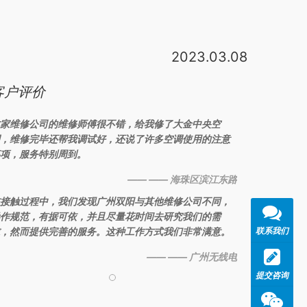
2023.03.08
无需管道清
360问答
洗。
大金
家用
中央空调
的日常维护其实
。把"+"键和"-
客户评价
家维修公司的维修师傅很不错，给我修了大金中央空
，维修完毕还帮我调试好，还说了许多空调使用的注意
项，服务特别周到。
—— —— 海珠区滨江东路
接触过程中，我们发现广州双阳与其他维修公司不同，
作规范，有据可依，并且尽量花时间去研究我们的需
联系我们
，然而提供完善的服务。这种工作方式我们非常满意。
—— —— 广州无线电
提交咨询