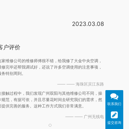
2023.03.08
全国客服电话800-820-1081或者400-820-1081，一个是座机打的，一个是手机打的。售后找店家的，他们都有售后保修期，店家有义务提供售后 。1、空调安装：专业维修师傅上门设计安装各种品牌空调。2、空调维修：专业维修师傅上门精修各种品牌空调疑难故障。3、空调移机：拆机、安装、移机、打孔、配室外机支架、配室内壁板、配排水管、运输 4、空调加氟：按量添加氟里昂。长沙大金中央空调在湖南是没有总代理的，只用一级或者二级经销商之分，长沙这边一级经销商主要有横温空调和三辉暖通。所以，去你所在城市的国美或苏宁问问；祝生活愉快！。湖南弘跃暖通大金中央空调在长沙地区备受认可的，其门店多，最重要的是他们的工程质量相当不错。大金空调不制冷的原因三：外界环境温度过高，这种不制冷的情况常见于我们的室外机装在比较封闭的空间或外机周围的温度过高，这样就极其容易由于室外机所在的小空间的不空气不流通，导致散热器散出来的热量没办法流走而使得空调。
、经销商处。这个厂家的家用中央空调产品质量
客户评价
这家维修公司的维修师傅很不错，给我修了大金中央空调，
维修完毕还帮我调试好，还说了许多空调使用的注意事项，
服务特别周到。
—— —— 海珠区滨江东路
在接触过程中，我们发现广州双阳与其他维修公司不同，操
作规范，有据可依，并且尽量花时间去研究我们的需求，然
联系我们
而提供完善的服务。这种工作方式我们非常满意。
—— —— 广州无线电
提交咨询