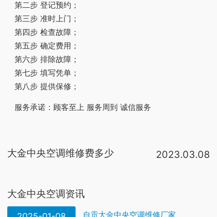
第二步 登记预约；
第三步 准时上门；
第四步 检查故障；
第五步 确定费用；
第六步 排除故障；
第七步 填写凭单；
第八步 提供保修；
服务承诺：顾客至上 服务周到 诚信服务
大金中央空调维修费多少
2023.03.08
大金空调维修价目表：家用机1P-1。5P补氟50-80抽空加氟80-120元电路故障维修费50元换压缩机维修费150-200元（含加氟）换室内风机维修费50元换室内控制板维修费50元具体价格和故障有关，上门费一般不收，维修费每种故障。费用会贵，举个例子，这中央空调总制冷量7匹，如果是分体3匹 1。5匹 1。5匹 1匹 。如果缺氟，分体不会全缺，中央空调的话按7匹加，费用自然就差出来了，还有分体保修6年，中央一般保修1。5年 。参考价80元/米 19。空调修理维修的收费是在五十元到一百五十元左右。而这个收费标准主要是看空调哪个地方哪个部件出现了故障问题，而这个故障需要什么修理的工具以及是否需要更换什么空调内部的零件部件那些东西，从而按照这些来给你维修价格的定价以及。一般来说，清洁和悬挂比柜式便宜。中央空调一般按出风口计算。大金空调一般中央空调比较多，收费视具体情况和地区而定。一般来说，中央空调的清洗是100元/组出风口，具体价格取决于所选公司的收费。保修期外收费标准：检查费（简单检查，不发生零配件及材料的简单维修）：300元。交通费：维修地点距乙方营业场所距离在40km以内的，统一按70
大金中央空调资讯
自贡大金中央空调维修厂家
2025-01-08